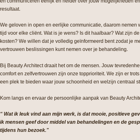
en communiceren eerlijk en helder over jouw mogelijkheden e
resultaat.
We geloven in open en eerlijke communicatie, daarom nemen 
tijd voor elke cliënt. Wat is je wens? Is dit haalbaar? Wat zijn de
kosten? We willen dat je volledig geïnformeerd bent zodat je m
vertrouwen beslissingen kunt nemen over je behandeling.
Bij Beauty Architect draait het om de mensen. Jouw tevredenhe
comfort en zelfvertrouwen zijn onze topprioriteit. We zijn er trot
een plek te bieden waar jouw schoonheid en welzijn centraal s
Kom langs en ervaar de persoonlijke aanpak van Beauty Archite
“ Wat ik leuk vind aan mijn werk, is dat mooie, positieve gev
ik mensen geef door middel van behandelingen en de ges
tijdens hun bezoek.”