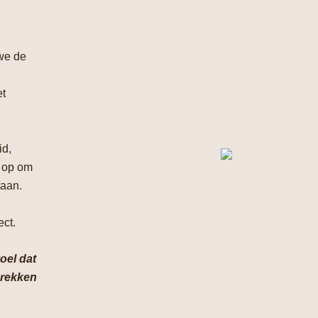
n
we de
et
id,
s op om
taan.
ct.
oel dat
prekken